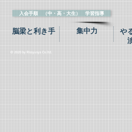
入会手順 （中・高・大生） 学習指導
集中力
脳梁と利き手
や
© 2020 by Rissyusya Co.ltd.