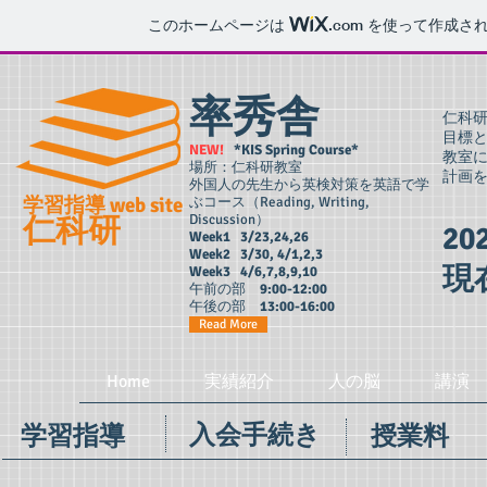
このホームページは
.com
を使って作成され
率秀舎
仁科
目標
NEW!
*KIS Spring Course*
教室
場所：仁科研教室
計
外国人の先生から英検対策を英語で学
学習指導 web site
ぶコース（Reading, Writing,
仁科研
Discussion）
2
Week1 3/23,24,26
Week2 3/30, 4/1,2,3
現
Week3 4/6,7,8,9,10
午前の部
9:00-12:00
午後の部
13:00-16:00
Read More
Home
実績紹介
人の脳
講演
入会手続き
学習指導
授業料