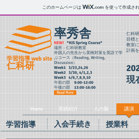
このホームページは
.com
を使って作成され
率秀舎
仁科
目標
NEW!
*KIS Spring Course*
教室
場所：仁科研教室
計
外国人の先生から英検対策を英語で学
学習指導 web site
ぶコース（Reading, Writing,
仁科研
Discussion）
2
Week1 3/23,24,26
Week2 3/30, 4/1,2,3
現
Week3 4/6,7,8,9,10
午前の部
9:00-12:00
午後の部
13:00-16:00
Read More
Home
実績紹介
人の脳
講演
入会手続き
学習指導
授業料