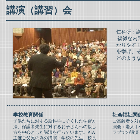
講演（講習）会
仁科研：
複雑な内
かりやす
を挙げ、
どのよう
学校教育関係
社会福祉関
子供たちに対する脳科学にそくした学習方
ご高齢者を対
法、保護者先生に対するお子さんへの接し
演会：老人ホ
方を中心とした講演を行っています。PTA
ラブでの講演
主催ご父兄の為の講演・学校の先生、校長