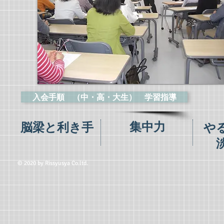
入会手順 （中・高・大生） 学習指導
集中力
脳梁と利き手
や
© 2020 by Rissyusya Co.ltd.