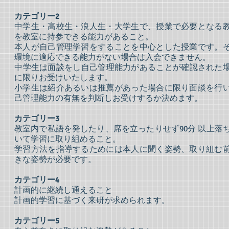
カテゴリー2
中学生・高校生・浪人生・大学生で、授業で必要となる
を教室に持参できる能力があること。
本人が自己管理学習をすることを中心とした授業です。
環境に適応できる能力がない場合は入会できません。
​中学生は面談をし自己管理能力があることが確認された
に限りお受けいたします。
小学生は紹介あるいは推薦があった場合に限り面談を行
己管理能力の有無を判断しお受けするか決めます。
カテゴリー3
教室内で私語を発したり、席を立ったりせず90分 以上落
いて学習に取り組めること。
学習方法を指導するためには本人に聞く姿勢、取り組む
きな姿勢が必要です。
カテゴリー4
計画的に継続し通えること
計画的学習に基づく来研が求められます。
カテゴリー5