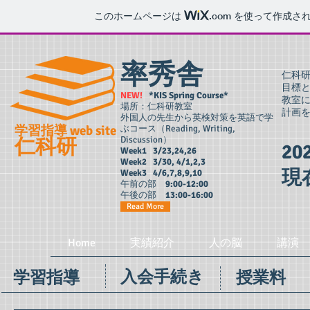
このホームページは
.com
を使って作成され
率秀舎
仁科
目標
NEW!
*KIS Spring Course*
教室
場所：仁科研教室
計
外国人の先生から英検対策を英語で学
学習指導 web site
ぶコース（Reading, Writing,
仁科研
Discussion）
2
Week1 3/23,24,26
Week2 3/30, 4/1,2,3
現
Week3 4/6,7,8,9,10
午前の部
9:00-12:00
午後の部
13:00-16:00
Read More
Home
実績紹介
人の脳
講演
入会手続き
学習指導
授業料