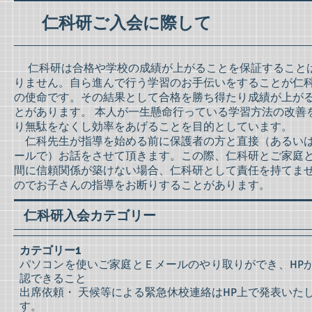
仁科研ご入会に際して
仁科研は合格や学校の成績が上がることを保証すること
りません。自ら進んで行う学習のお手伝いをすることが仁
の使命です。その結果として合格を勝ち得たり成績が上が
とがあります。 本人が一生懸命行っている学習方法の改善
り無駄をなくし効率をあげることを目的としています。
仁科先生が指導を始める前に保護者の方と直接（あるいは
ールで）お話をさせて頂きます。この際、仁科研とご家庭
間に信頼関係が築けない場合、仁科研として責任を持てま
のでお子さんの指導をお断りすることがあります。
仁科研入会カテゴリー
カテゴリー1
パソコンを使いご家庭とＥメールのやり取りができ、HP
認できること
出席依頼・ 天候等による緊急休校連絡はHP上で発表いた
す。