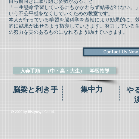
自ら前向きに取り組む姿勢があること
「一生懸命学習しているにもかかわらず結果が出ない。
いう不公平感をなくしていくための教室です。
本人が行っている学習を脳科学を基軸により効果的に、
的に結果が出せるよう指導していきます。努力している
の努力を実のあるものになれるよう助けていきます。
Contact Us Now T
入会手順 （中・高・大生） 学習指導
集中力
脳梁と利き手
や
© 2020 by Rissyusya Co.ltd.